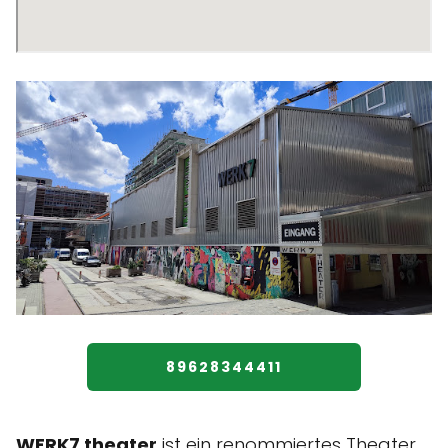
89628344411
WERK7 theater
ist ein renommiertes Theater