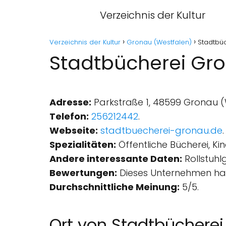
Verzeichnis der Kultur
Verzeichnis der Kultur
Gronau (Westfalen)
Stadtbü
Stadtbücherei Gro
Adresse:
Parkstraße 1, 48599 Gronau (
Telefon:
256212442
.
Webseite:
stadtbuecherei-gronau.de
.
Spezialitäten:
Öffentliche Bücherei, Ki
Andere interessante Daten:
Rollstuhl
Bewertungen:
Dieses Unternehmen hat
Durchschnittliche Meinung:
5/5.
Ort von Stadtbüchere