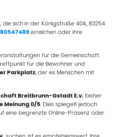
n
, die sich in der Königstraße 40A, 83254
80547489
erreichen oder ihre
Veranstaltungen für die Gemeinschaft.
Treffpunkt für die Bewohner und
ter Parkplatz
, der es Menschen mit
haft Breitbrunn-Gstadt E.v.
bisher
he Meinung 0/5
. Dies spiegelt jedoch
auf eine begrenzte Online-Präsenz oder
v.
suchen, ist es empfehlenswert, ihre