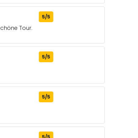
5/5
schöne Tour.
5/5
5/5
5/5