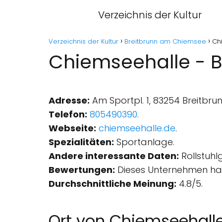
Verzeichnis der Kultur
Verzeichnis der Kultur
Breitbrunn am Chiemsee
Ch
Chiemseehalle - 
Adresse:
Am Sportpl. 1, 83254 Breitbr
Telefon:
805490390
.
Webseite:
chiemseehalle.de
.
Spezialitäten:
Sportanlage.
Andere interessante Daten:
Rollstuhl
Bewertungen:
Dieses Unternehmen hat
Durchschnittliche Meinung:
4.8/5.
Ort von Chiemseehall