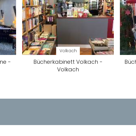
Volkach
ne -
Bücherkabinett Volkach -
Büc
Volkach