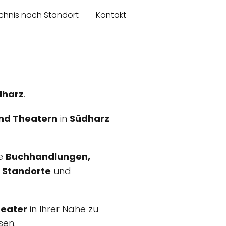
chnis nach Standort
Kontakt
dharz
.
nd Theatern
in
Südharz
ie
Buchhandlungen,
,
Standorte
und
heater
in Ihrer Nähe zu
sen.