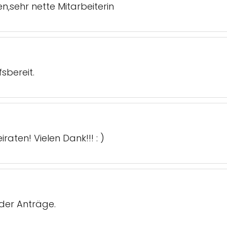
,sehr nette Mitarbeiterin
fsbereit.
aten! Vielen Dank!!! : )
der Anträge.