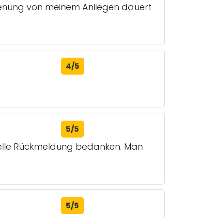
eitenung von meinem Anliegen dauert
4/5
5/5
chnelle Rückmeldung bedanken. Man
5/5