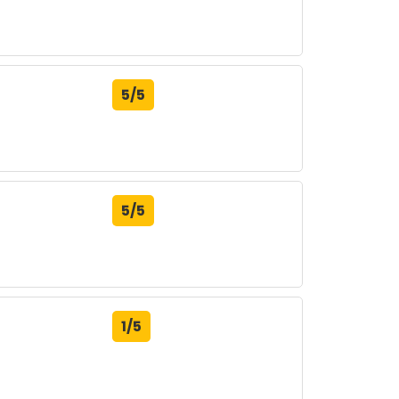
5/5
5/5
1/5