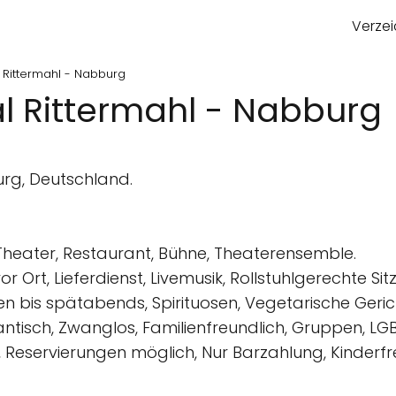
Verzei
l Rittermahl - Nabburg
al Rittermahl - Nabburg
rg, Deutschland.
heater, Restaurant, Bühne, Theaterensemble.
r Ort, Lieferdienst, Livemusik, Rollstuhlgerechte Si
ssen bis spätabends, Spirituosen, Vegetarische Geri
ntisch, Zwanglos, Familienfreundlich, Gruppen, LGB
, Reservierungen möglich, Nur Barzahlung, Kinder­f