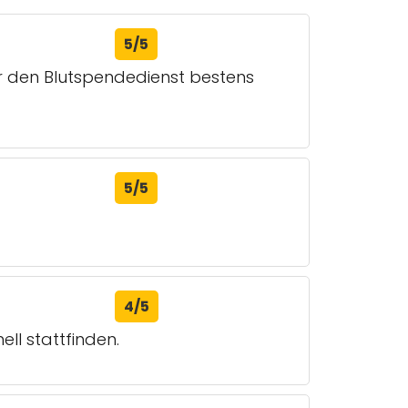
5/5
r den Blutspendedienst bestens
5/5
4/5
ll stattfinden.