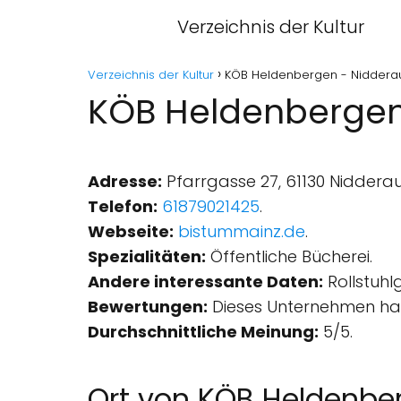
Verzeichnis der Kultur
Verzeichnis der Kultur
KÖB Heldenbergen - Niddera
KÖB Heldenbergen
Adresse:
Pfarrgasse 27, 61130 Nidderau
Telefon:
61879021425
.
Webseite:
bistummainz.de
.
Spezialitäten:
Öffentliche Bücherei.
Andere interessante Daten:
Rollstuhl
Bewertungen:
Dieses Unternehmen hat
Durchschnittliche Meinung:
5/5.
Ort von KÖB Heldenbe