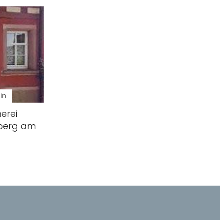
in
herei
nberg am