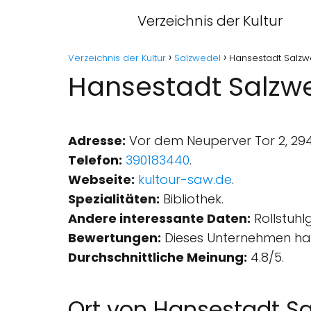
Verzeichnis der Kultur
Verzeichnis der Kultur
Salzwedel
Hansestadt Salzwe
Hansestadt Salzwed
Adresse:
Vor dem Neuperver Tor 2, 294
Telefon:
390183440
.
Webseite:
kultour-saw.de
.
Spezialitäten:
Bibliothek.
Andere interessante Daten:
Rollstuhl
Bewertungen:
Dieses Unternehmen hat
Durchschnittliche Meinung:
4.8/5.
Ort von Hansestadt Sa