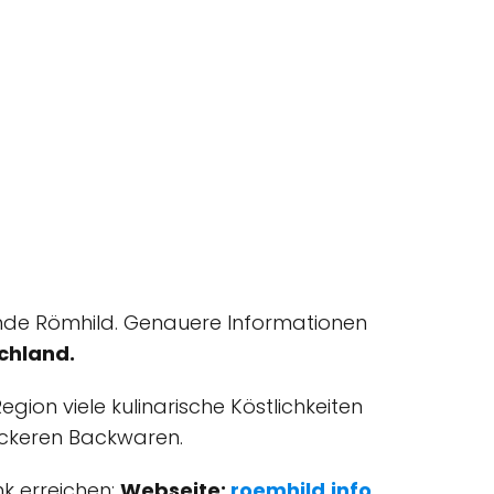
inde Römhild. Genauere Informationen
chland.
gion viele kulinarische Köstlichkeiten
leckeren Backwaren.
nk erreichen:
Webseite:
roemhild.info
.