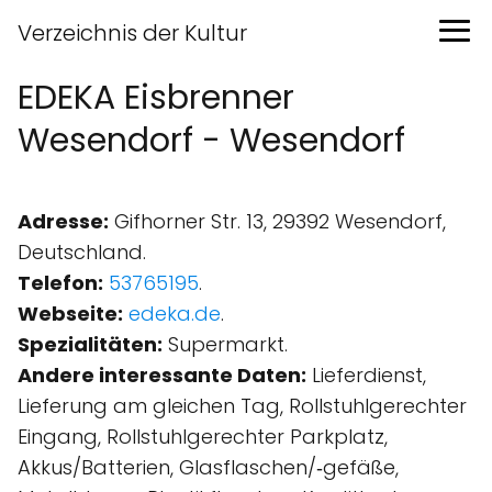
Verzeichnis der Kultur
EDEKA Eisbrenner
Wesendorf - Wesendorf
Adresse:
Gifhorner Str. 13, 29392 Wesendorf,
Deutschland.
Telefon:
53765195
.
Webseite:
edeka.de
.
Spezialitäten:
Supermarkt.
Andere interessante Daten:
Lieferdienst,
Lieferung am gleichen Tag, Rollstuhlgerechter
Eingang, Rollstuhlgerechter Parkplatz,
Akkus/Batterien, Glasflaschen/‑gefäße,