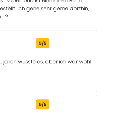
ist super. Und ist einmal ein Buch,
tellt. Ich gehe sehr gerne dorthin,
.. ?
5/5
. ja ich wusste es, aber ich war wohl
5/5