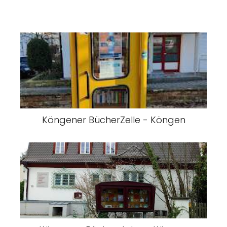
Köngener BücherZelle - Köngen