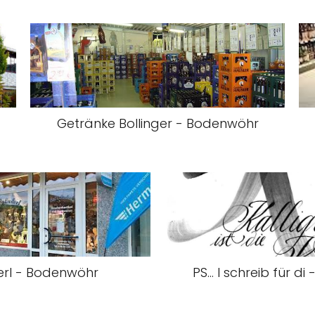
Getränke Bollinger - Bodenwöhr
erl - Bodenwöhr
PS... I schreib für 